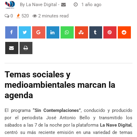
By
La Nave Digital
-
1 año ago
0
520
2 minutes read
Google+
LinkedIn
Whatsapp
StumbleUpon
Tumblr
Pinterest
Red
Share
Print
via
Email
Temas sociales y
medioambientales marcan la
agenda
El programa
“Sin Contemplaciones”
, conducido y producido
por el periodista José Antonio Bello y transmitido los
sábados a las 7 de la noche por la plataforma
La Nave Digital
,
centró su más reciente emisión en una variedad de temas