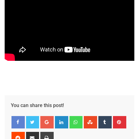
You can share this post!
Google+
LinkedIn
Whatsapp
StumbleUpon
Tumblr
Pinter
Reddit
Share
Print