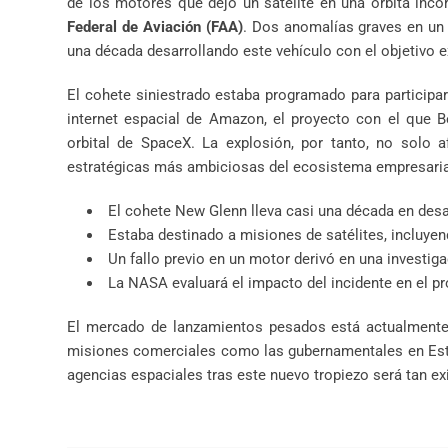
de los motores que dejó un satélite en una órbita inco
Federal de Aviación (FAA)
. Dos anomalías graves en un 
una década desarrollando este vehículo con el objetivo e
El cohete siniestrado estaba programado para participar 
internet espacial de Amazon, el proyecto con el que B
orbital de SpaceX. La explosión, por tanto, no solo 
estratégicas más ambiciosas del ecosistema empresaria
El cohete New Glenn lleva casi una década en desa
Estaba destinado a misiones de satélites, incluyen
Un fallo previo en un motor derivó en una investiga
La NASA evaluará el impacto del incidente en el pr
El mercado de lanzamientos pesados está actualmente 
misiones comerciales como las gubernamentales en Estado
agencias espaciales tras este nuevo tropiezo será tan e