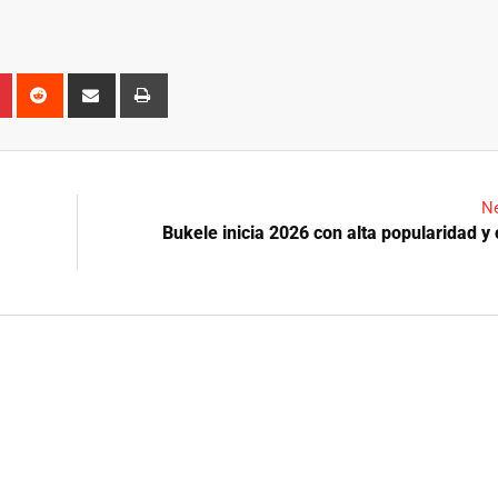
n
r
Pinterest
Reddit
Share
Print
via
Email
Ne
Bukele inicia 2026 con alta popularidad y 