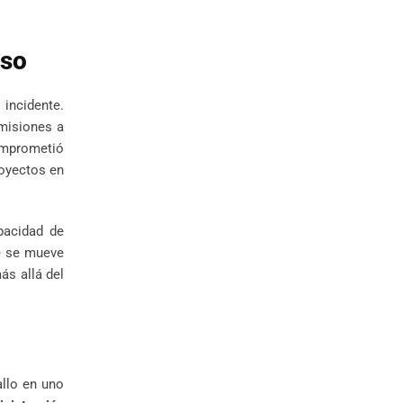
nso
incidente.
 misiones a
comprometió
royectos en
pacidad de
ue se mueve
ás allá del
allo en uno