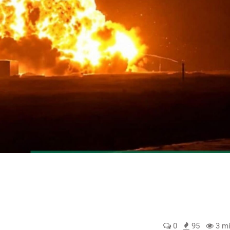
0
95
3 mi