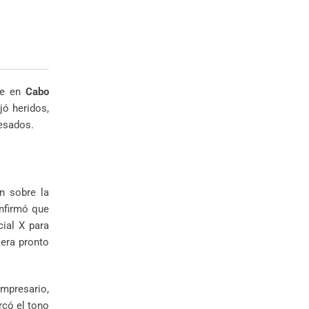
che en
Cabo
jó heridos,
pesados.
n sobre la
onfirmó que
ial X para
 era pronto
empresario,
rcó el tono