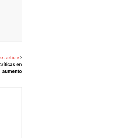
xt article
críticas en
aumento