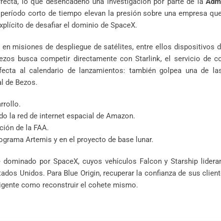
rrecta, lo que desencadenó una investigación por parte de la
Admi
período corto de tiempo elevan la presión sobre una empresa que
xplícito de desafiar el dominio de SpaceX.
en misiones de despliegue de satélites, entre ellos dispositivos d
ezos busca competir directamente con Starlink, el servicio de c
afecta al calendario de lanzamientos: también golpea una de la
l de Bezos.
rrollo.
do la red de internet espacial de Amazon.
ción de la FAA.
ograma Artemis y en el proyecto de base lunar.
dominado por SpaceX, cuyos vehículos Falcon y Starship lideran
s Unidos. Para Blue Origin, recuperar la confianza de sus client
xigente como reconstruir el cohete mismo.