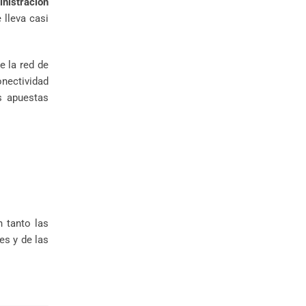
nistración
 lleva casi
e la red de
onectividad
s apuestas
 tanto las
es y de las