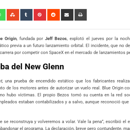
edIn
Whatsapp
StumbleUpon
Tumblr
Pinterest
Reddit
Share
Print
via
Email
e Origin
, fundada por
Jeff Bezos
, explotó el jueves por la no
tico previa a un futuro lanzamiento orbital. El incidente, que no de
u carrera por competir con SpaceX en el mercado de lanzamientos 
eba del New Glenn
st
, una prueba de encendido estático que los fabricantes realiza
nto de los motores antes de autorizar un vuelo real. Blue Origin c
 no hubo víctimas. El propio Bezos tomó su cuenta en la red soc
 empleados estaban contabilizados y a salvo, aunque reconoció que
 se reconstruya y volveremos a volar. Vale la pena”, escribió el 
abandonar el programa. La declaración, breve pero contundente, ma