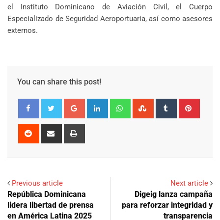
el Instituto Dominicano de Aviación Civil, el Cuerpo
Especializado de Seguridad Aeroportuaria, así como asesores
externos.
You can share this post!
Google+
LinkedIn
Whatsapp
StumbleUpon
Tumblr
Pinter
Reddit
Share
Print
via
Email
Previous article
Next article
República Dominicana
Digeig lanza campaña
lidera libertad de prensa
para reforzar integridad y
en América Latina 2025
transparencia