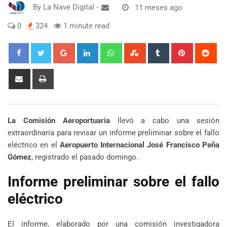
By
La Nave Digital
-
11 meses ago
0
324
1 minute read
Google+
LinkedIn
Whatsapp
StumbleUpon
Tumblr
Pinterest
Red
Share
Print
via
Email
La Comisión Aeroportuaria
llevó a cabo una sesión
extraordinaria para revisar un informe preliminar sobre el fallo
eléctrico en el
Aeropuerto Internacional José Francisco Peña
Gómez
, registrado el pasado domingo.
Informe preliminar sobre el fallo
eléctrico
El informe, elaborado por una comisión investigadora