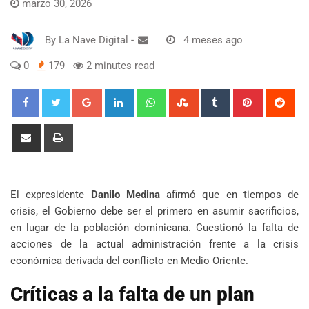
marzo 30, 2026
By
La Nave Digital
-
4 meses ago
0
179
2 minutes read
Google+
LinkedIn
Whatsapp
StumbleUpon
Tumblr
Pinterest
Red
Share
Print
via
Email
El expresidente
Danilo Medina
afirmó que en tiempos de
crisis, el Gobierno debe ser el primero en asumir sacrificios,
en lugar de la población dominicana. Cuestionó la falta de
acciones de la actual administración frente a la crisis
económica derivada del conflicto en Medio Oriente.
Críticas a la falta de un plan