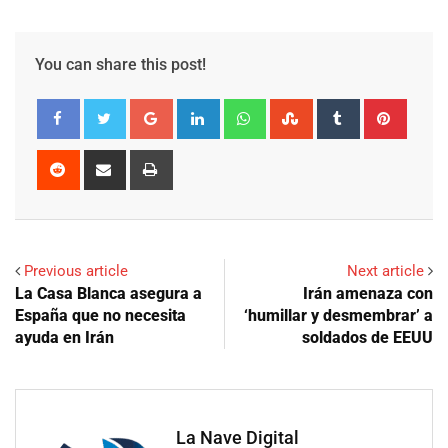
You can share this post!
Google+
LinkedIn
Whatsapp
StumbleUpon
Tumblr
Pinter
Reddit
Share
Print
via
Email
Previous article
Next article
La Casa Blanca asegura a
Irán amenaza con
España que no necesita
‘humillar y desmembrar’ a
ayuda en Irán
soldados de EEUU
La Nave Digital