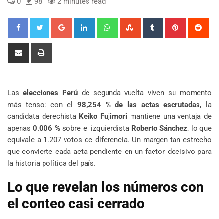
0
98
2 minutes read
Google+
LinkedIn
Whatsapp
StumbleUpon
Tumblr
Pinterest
Red
Share
Print
via
Email
Las
elecciones Perú
de segunda vuelta viven su momento
más tenso: con el
98,254 % de las actas escrutadas
, la
candidata derechista
Keiko Fujimori
mantiene una ventaja de
apenas
0,006 %
sobre el izquierdista
Roberto Sánchez
, lo que
equivale a 1.207 votos de diferencia. Un margen tan estrecho
que convierte cada acta pendiente en un factor decisivo para
la historia política del país.
Lo que revelan los números con
el conteo casi cerrado