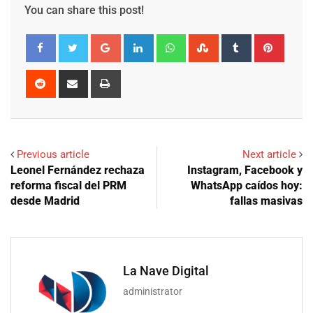
You can share this post!
Google+
LinkedIn
Whatsapp
StumbleUpon
Tumblr
Pinter
Reddit
Share
Print
via
Email
Previous article
Next article
Leonel Fernández rechaza
Instagram, Facebook y
reforma fiscal del PRM
WhatsApp caídos hoy:
desde Madrid
fallas masivas
La Nave Digital
administrator