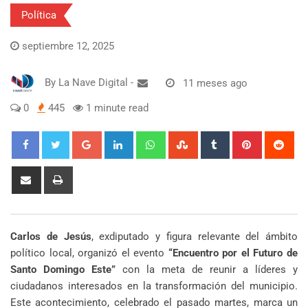
Política
septiembre 12, 2025
By
La Nave Digital
-
11 meses ago
0
445
1 minute read
Google+
LinkedIn
Whatsapp
StumbleUpon
Tumblr
Pinterest
Red
Share
Print
via
Email
Carlos de Jesús
, exdiputado y figura relevante del ámbito
político local, organizó el evento
“Encuentro por el Futuro de
Santo Domingo Este”
con la meta de reunir a líderes y
ciudadanos interesados en la transformación del municipio.
Este acontecimiento, celebrado el pasado martes, marca un