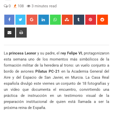
0
108
3 minutes read
Google+
LinkedIn
Whatsapp
StumbleUpon
Tumblr
Pinterest
Red
Share
Print
via
Email
La
princesa Leonor
y su padre, el
rey Felipe VI
, protagonizaron
esta semana uno de los momentos más simbólicos de la
formación militar de la heredera al trono: un vuelo conjunto a
bordo de aviones
Pilatus PC-21
en la Academia General del
Aire y del Espacio de San Javier, en Murcia. La Casa Real
española divulgó este viernes un conjunto de 18 fotografías y
un vídeo que documenta el encuentro, convirtiendo una
práctica de instrucción en un testimonio visual de la
preparación institucional de quien está llamada a ser la
próxima reina de España.