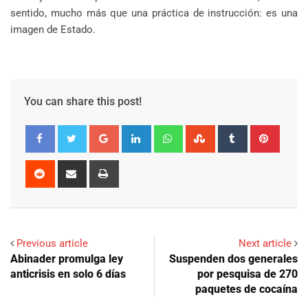
sentido, mucho más que una práctica de instrucción: es una
imagen de Estado.
You can share this post!
Google+
LinkedIn
Whatsapp
StumbleUpon
Tumblr
Pinter
Reddit
Share
Print
via
Email
Previous article
Next article
Abinader promulga ley
Suspenden dos generales
anticrisis en solo 6 días
por pesquisa de 270
paquetes de cocaína