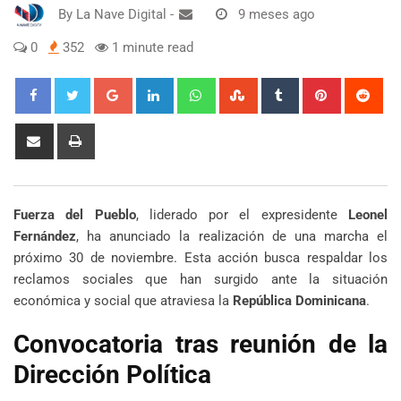
By
La Nave Digital
-
9 meses ago
0
352
1 minute read
Google+
LinkedIn
Whatsapp
StumbleUpon
Tumblr
Pinterest
Red
Share
Print
via
Email
Fuerza del Pueblo
, liderado por el expresidente
Leonel
Fernández
, ha anunciado la realización de una marcha el
próximo 30 de noviembre. Esta acción busca respaldar los
reclamos sociales que han surgido ante la situación
económica y social que atraviesa la
República Dominicana
.
Convocatoria tras reunión de la
Dirección Política