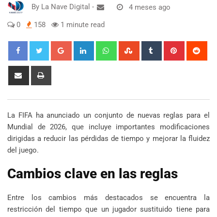
By
La Nave Digital
-
4 meses ago
0
158
1 minute read
Google+
LinkedIn
Whatsapp
StumbleUpon
Tumblr
Pinterest
Red
Share
Print
via
Email
La FIFA ha anunciado un conjunto de nuevas reglas para el
Mundial de 2026, que incluye importantes modificaciones
dirigidas a reducir las pérdidas de tiempo y mejorar la fluidez
del juego.
Cambios clave en las reglas
Entre los cambios más destacados se encuentra la
restricción del tiempo que un jugador sustituido tiene para