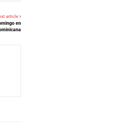
xt article
domingo en
ominicana