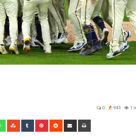
0
943
1 m
edIn
Whatsapp
StumbleUpon
Tumblr
Pinterest
Reddit
Share
Print
via