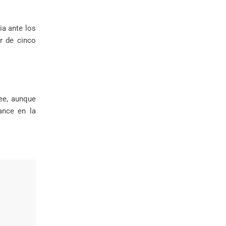
ia ante los
r de cinco
kee, aunque
ance en la