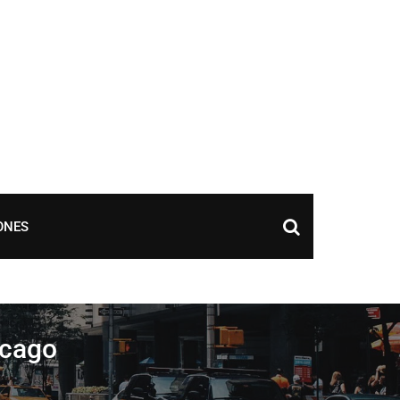
ONES
icago