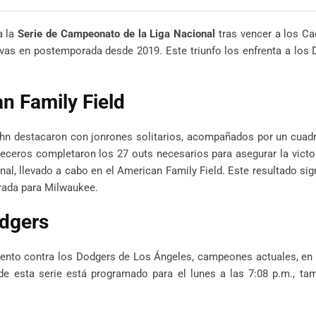
Email
a la
Serie de Campeonato de la Liga Nacional
tras vencer a los Ca
vas en postemporada desde 2019. Este triunfo los enfrenta a los
an Family Field
ghn destacaron con jonrones solitarios, acompañados por un cuad
veceros completaron los 27 outs necesarios para asegurar la victo
nal, llevado a cabo en el American Family Field. Este resultado signi
rada para Milwaukee.
odgers
iento contra los Dodgers de Los Ángeles, campeones actuales, en 
e esta serie está programado para el lunes a las 7:08 p.m., tam