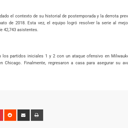
dado el contexto de su historial de postemporada y la derrota prev
to de 2018. Esta vez, el equipo logró resolver la serie al mejo
e 42,743 asistentes.
n los partidos iniciales 1 y 2 con un ataque ofensivo en Milwau
4 en Chicago. Finalmente, regresaron a casa para asegurar su av
n
r
Pinterest
Reddit
Share
Print
via
Email