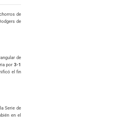
chorros de
 Dodgers de
rangular de
ria por
3-1
ficó el fin
la Serie de
bién en el