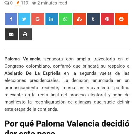
0
119
2 minutes read
Google+
LinkedIn
Whatsapp
StumbleUpon
Tumblr
Pinterest
Red
Share
Print
via
Email
Paloma Valencia
, senadora con amplia trayectoria en el
Congreso colombiano, confirmó que brindará su respaldo a
Abelardo De La Espriella
en la segunda vuelta de las
elecciones presidenciales. La decisión, anunciada en un
pronunciamiento reciente, marca un movimiento político
relevante en la recta final del proceso electoral y pone de
manifiesto la reconfiguración de alianzas que suele definir
esta etapa de la contienda.
Por qué Paloma Valencia decidió
dar este paso