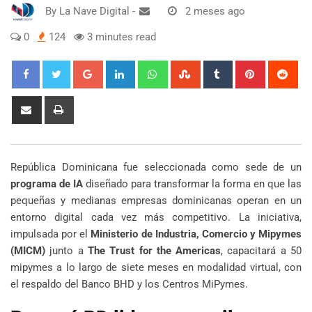
By
La Nave Digital
-
2 meses ago
0
124
3 minutes read
Google+
LinkedIn
Whatsapp
StumbleUpon
Tumblr
Pinterest
Red
Share
Print
via
Email
República Dominicana fue seleccionada como sede de un
programa de IA
diseñado para transformar la forma en que las
pequeñas y medianas empresas dominicanas operan en un
entorno digital cada vez más competitivo. La iniciativa,
impulsada por el
Ministerio de Industria, Comercio y Mipymes
(MICM)
junto a
The Trust for the Americas
, capacitará a 50
mipymes a lo largo de siete meses en modalidad virtual, con
el respaldo del Banco BHD y los Centros MiPymes.