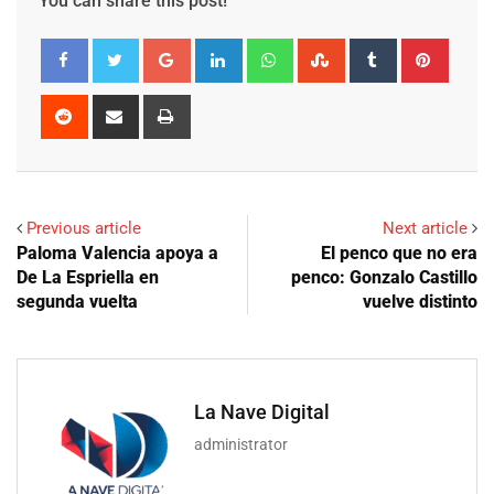
You can share this post!
Google+
LinkedIn
Whatsapp
StumbleUpon
Tumblr
Pinter
Reddit
Share
Print
via
Email
Previous article
Next article
Paloma Valencia apoya a
El penco que no era
De La Espriella en
penco: Gonzalo Castillo
segunda vuelta
vuelve distinto
La Nave Digital
administrator