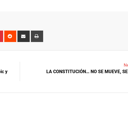
n
r
Pinterest
Reddit
Share
Print
via
Email
Ne
ic y
LA CONSTITUCIÓN… NO SE MUEVE, SE