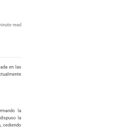
inute read
cada en las
ctualmente
irmando la
dispuso la
, cediendo