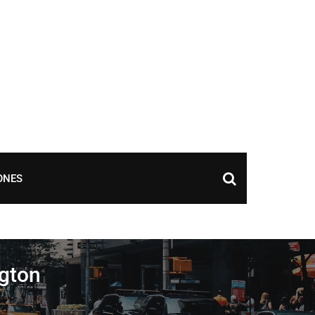
ONES
gton