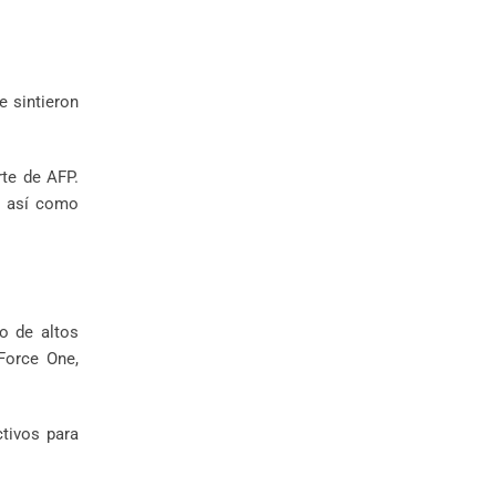
e sintieron
rte de AFP.
, así como
do de altos
Force One,
ctivos para