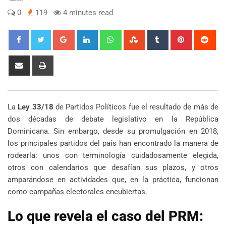
0
119
4 minutes read
Google+
LinkedIn
Whatsapp
StumbleUpon
Tumblr
Pinterest
Red
Share
Print
via
Email
La
Ley 33/18
de Partidos Políticos fue el resultado de más de
dos décadas de debate legislativo en la República
Dominicana. Sin embargo, desde su promulgación en 2018,
los principales partidos del país han encontrado la manera de
rodearla: unos con terminología cuidadosamente elegida,
otros con calendarios que desafían sus plazos, y otros
amparándose en actividades que, en la práctica, funcionan
como campañas electorales encubiertas.
Lo que revela el caso del PRM: