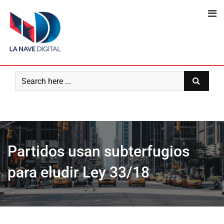
Skip
to
content
Partidos usan subterfugios
para eludir Ley 33/18