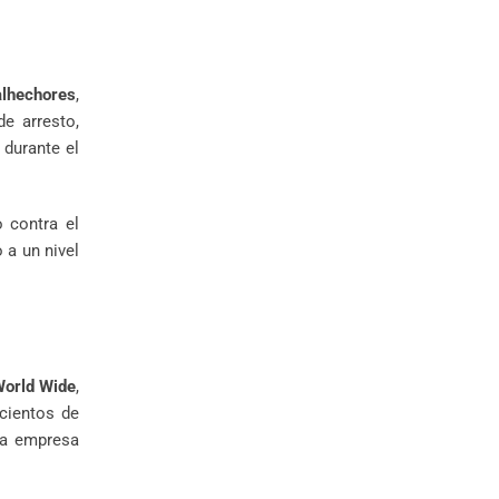
alhechores
,
de arresto,
 durante el
 contra el
 a un nivel
World Wide
,
 cientos de
la empresa