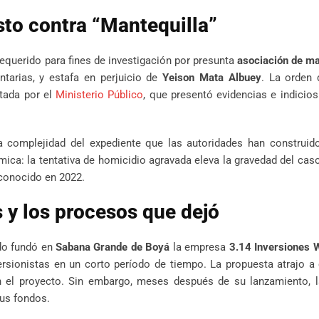
esto contra “Mantequilla”
requerido para fines de investigación por presunta
asociación de m
ntarias, y estafa en perjuicio de
Yeison Mata Albuey
. La orden 
itada por el
Ministerio Público
, que presentó evidencias e indicios
a complejidad del expediente que las autoridades han construido
ca: la tentativa de homicidio agravada eleva la gravedad del caso
 conocido en 2022.
s y los procesos que dejó
o fundó en
Sabana Grande de Boyá
la empresa
3.14 Inversiones 
rsionistas en un corto período de tiempo. La propuesta atrajo a
n el proyecto. Sin embargo, meses después de su lanzamiento, 
us fondos.