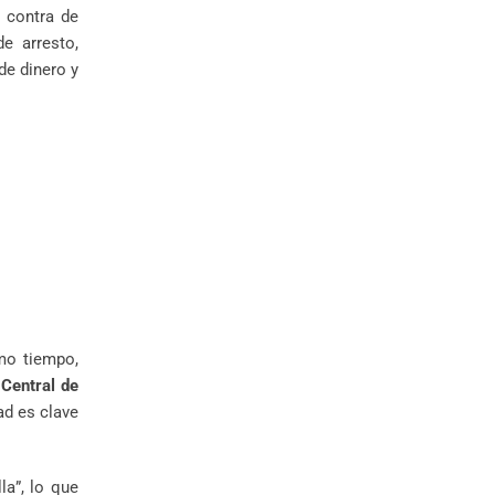
 contra de
e arresto,
de dinero y
smo tiempo,
 Central de
ad es clave
la”, lo que