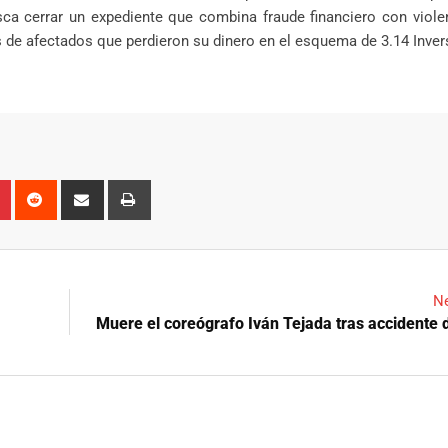
ca cerrar un expediente que combina fraude financiero con viole
 de afectados que perdieron su dinero en el esquema de 3.14 Inver
n
r
Pinterest
Reddit
Share
Print
via
Email
Ne
Muere el coreógrafo Iván Tejada tras accidente d