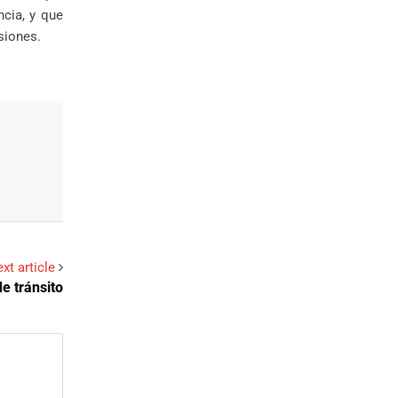
ncia, y que
siones.
xt article
e tránsito