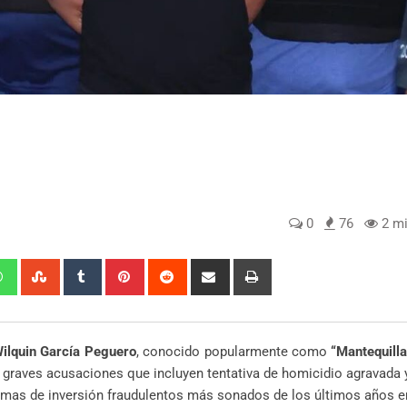
0
76
2 mi
edIn
Whatsapp
StumbleUpon
Tumblr
Pinterest
Reddit
Share
Print
via
Email
ilquin García Peguero
, conocido popularmente como
“Mantequilla
e graves acusaciones que incluyen tentativa de homicidio agravada y
emas de inversión fraudulentos más sonados de los últimos años en