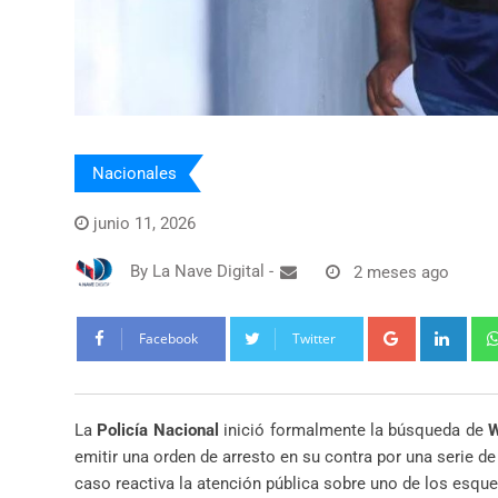
Nacionales
junio 11, 2026
By
La Nave Digital
-
2 meses ago
Google+
Link
Facebook
Twitter
La
Policía Nacional
inició formalmente la búsqueda de
W
emitir una orden de arresto en su contra por una serie d
caso reactiva la atención pública sobre uno de los esqu