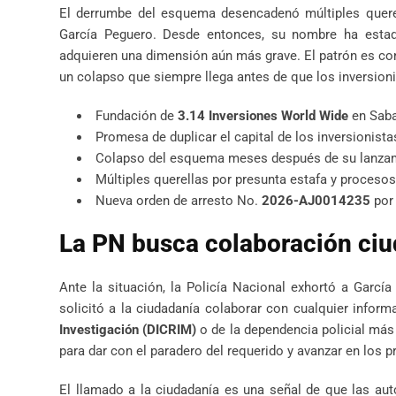
El derrumbe del esquema desencadenó múltiples querel
García Peguero. Desde entonces, su nombre ha estado
adquieren una dimensión aún más grave. El patrón es con
un colapso que siempre llega antes de que los inversioni
Fundación de
3.14 Inversiones World Wide
en Saba
Promesa de duplicar el capital de los inversionist
Colapso del esquema meses después de su lanza
Múltiples querellas por presunta estafa y procesos
Nueva orden de arresto No.
2026-AJ0014235
por 
La PN busca colaboración ciu
Ante la situación, la Policía Nacional exhortó a Garcí
solicitó a la ciudadanía colaborar con cualquier informa
Investigación (DICRIM)
o de la dependencia policial más
para dar con el paradero del requerido y avanzar en los p
El llamado a la ciudadanía es una señal de que las auto