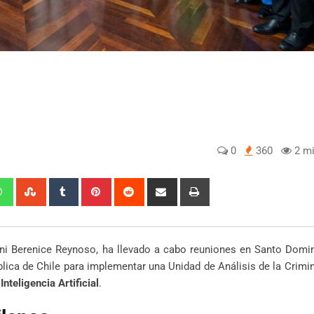
0
360
2 mi
edIn
Whatsapp
StumbleUpon
Tumblr
Pinterest
Reddit
Share
Print
via
Email
eni Berenice Reynoso, ha llevado a cabo reuniones en Santo Domi
ública de Chile para implementar una Unidad de Análisis de la Crimi
a
Inteligencia Artificial
.