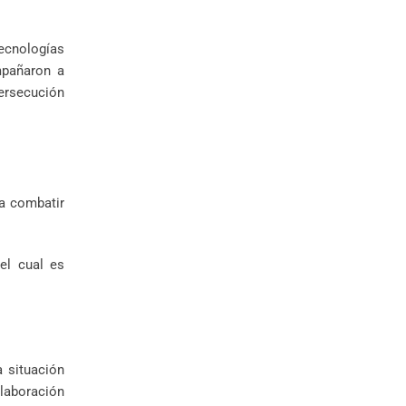
tecnologías
mpañaron a
Persecución
ra combatir
el cual es
a situación
elaboración