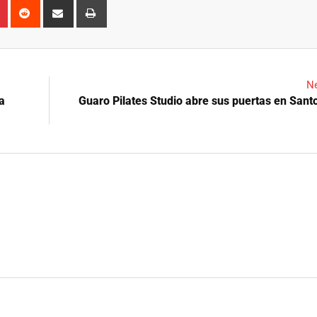
n
r
Pinterest
Reddit
Share
Print
via
Email
Ne
a
Guaro Pilates Studio abre sus puertas en San