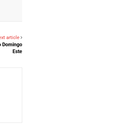
xt article
to Domingo
Este