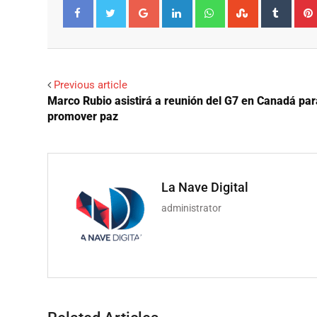
Google+
LinkedIn
Whatsapp
StumbleUpo
Tumbl
Facebook
Twitter
Previous article
Marco Rubio asistirá a reunión del G7 en Canadá par
promover paz
La Nave Digital
administrator