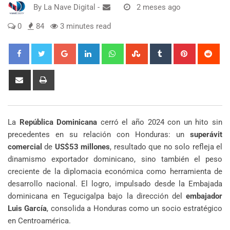
By
La Nave Digital
-
2 meses ago
0
84
3 minutes read
Google+
LinkedIn
Whatsapp
StumbleUpon
Tumblr
Pinterest
Red
Share
Print
via
Email
La
República Dominicana
cerró el año 2024 con un hito sin
precedentes en su relación con Honduras: un
superávit
comercial
de
US$53 millones
, resultado que no solo refleja el
dinamismo exportador dominicano, sino también el peso
creciente de la diplomacia económica como herramienta de
desarrollo nacional. El logro, impulsado desde la Embajada
dominicana en Tegucigalpa bajo la dirección del
embajador
Luis García
, consolida a Honduras como un socio estratégico
en Centroamérica.