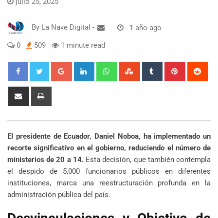
julio 25, 2025
By
La Nave Digital
-
1 año ago
0
509
1 minute read
Google+
LinkedIn
Whatsapp
StumbleUpon
Tumblr
Pinterest
Red
Share
Print
via
Email
El presidente de Ecuador, Daniel Noboa, ha implementado un
recorte significativo en el gobierno, reduciendo el número de
ministerios de 20 a 14.
Esta decisión, que también contempla
el despido de 5,000 funcionarios públicos en diferentes
instituciones, marca una reestructuración profunda en la
administración pública del país.