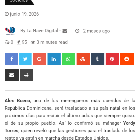
Sociales
junio 19, 2026
By
La Nave Digital
-
2 meses ago
0
95
3 minutes read
Google+
LinkedIn
Whatsapp
StumbleUpon
Tumblr
Pinterest
Red
Share
Print
via
Email
Alex Bueno
, uno de los merengueros más queridos de la
República Dominicana, será trasladado a su país natal en los
próximos días para recibir el último adiós que siempre quiso:
el de su propio pueblo. Así lo confirmó su mánager
Yordy
Torres
, quien reveló que las gestiones para el traslado de los
restos ya están en marcha desde Estados Unidos.