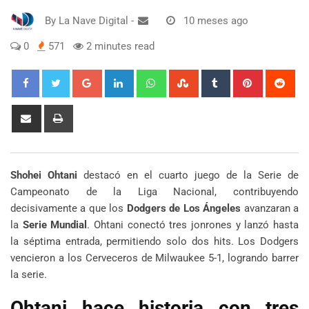
By
La Nave Digital
-
10 meses ago
0
571
2 minutes read
Google+
LinkedIn
Whatsapp
StumbleUpon
Tumblr
Pinterest
Red
Share
Print
via
Email
Shohei Ohtani
destacó en el cuarto juego de la Serie de
Campeonato de la Liga Nacional, contribuyendo
decisivamente a que los
Dodgers de Los Ángeles
avanzaran a
la
Serie Mundial
. Ohtani conectó tres jonrones y lanzó hasta
la séptima entrada, permitiendo solo dos hits. Los Dodgers
vencieron a los Cerveceros de Milwaukee 5-1, logrando barrer
la serie.
Ohtani hace historia con tres