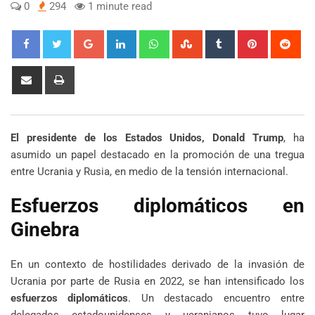
0
294
1 minute read
Google+
LinkedIn
Whatsapp
StumbleUpon
Tumblr
Pinterest
Red
Share
Print
via
Email
El presidente de los Estados Unidos, Donald Trump
, ha
asumido un papel destacado en la promoción de una tregua
entre Ucrania y Rusia, en medio de la tensión internacional.
Esfuerzos diplomáticos en
Ginebra
En un contexto de hostilidades derivado de la invasión de
Ucrania por parte de Rusia en 2022, se han intensificado los
esfuerzos diplomáticos
. Un destacado encuentro entre