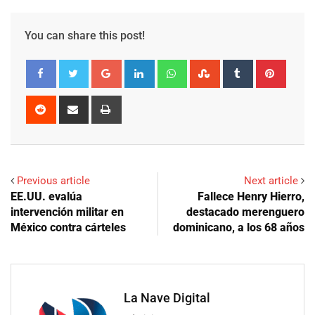
You can share this post!
Google+
LinkedIn
Whatsapp
StumbleUpon
Tumblr
Pinter
Reddit
Share
Print
via
Email
Previous article
Next article
EE.UU. evalúa
Fallece Henry Hierro,
intervención militar en
destacado merenguero
México contra cárteles
dominicano, a los 68 años
La Nave Digital