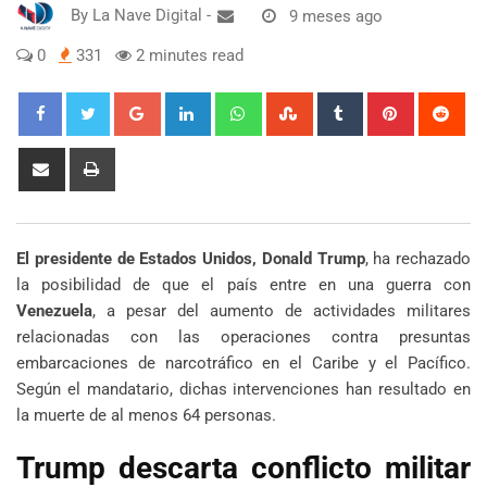
By
La Nave Digital
-
9 meses ago
0
331
2 minutes read
Google+
LinkedIn
Whatsapp
StumbleUpon
Tumblr
Pinterest
Red
Share
Print
via
Email
El presidente de Estados Unidos, Donald Trump
, ha rechazado
la posibilidad de que el país entre en una guerra con
Venezuela
, a pesar del aumento de actividades militares
relacionadas con las operaciones contra presuntas
embarcaciones de narcotráfico en el Caribe y el Pacífico.
Según el mandatario, dichas intervenciones han resultado en
la muerte de al menos 64 personas.
Trump descarta conflicto militar