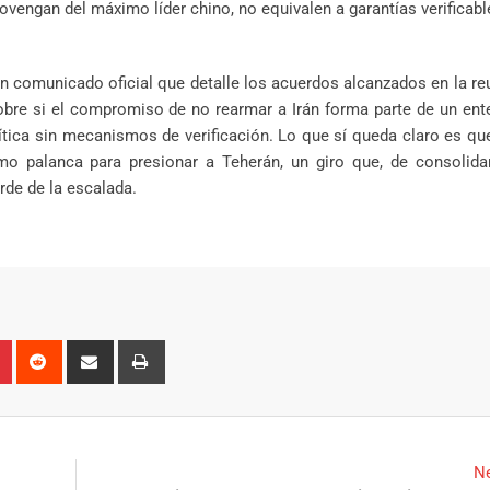
ovengan del máximo líder chino, no equivalen a garantías verificabl
 comunicado oficial que detalle los acuerdos alcanzados en la re
obre si el compromiso de no rearmar a Irán forma parte de un en
ítica sin mecanismos de verificación. Lo que sí queda claro es q
mo palanca para presionar a Teherán, un giro que, de consolidar
orde de la escalada.
n
r
Pinterest
Reddit
Share
Print
via
Email
Ne