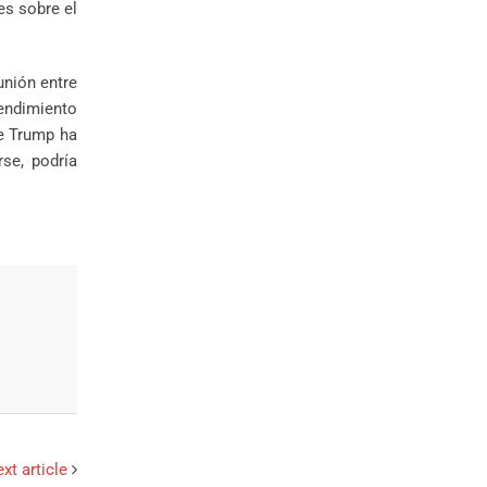
es sobre el
unión entre
tendimiento
ue Trump ha
se, podría
xt article