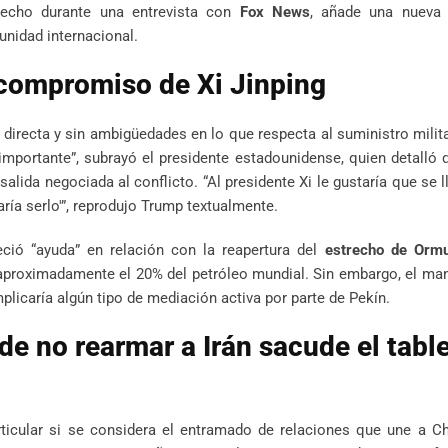
 hecho durante una entrevista con
Fox News
, añade una nueva
unidad internacional.
 compromiso de Xi Jinping
 directa y sin ambigüedades en lo que respecta al suministro milita
importante”, subrayó el presidente estadounidense, quien detalló q
alida negociada al conflicto. “Al presidente Xi le gustaría que se l
ría serlo'”, reprodujo Trump textualmente.
ió “ayuda” en relación con la reapertura del
estrecho de Orm
 aproximadamente el 20% del petróleo mundial. Sin embargo, el ma
plicaría algún tipo de mediación activa por parte de Pekín.
e no rearmar a Irán sacude el tabl
icular si se considera el entramado de relaciones que une a Chi