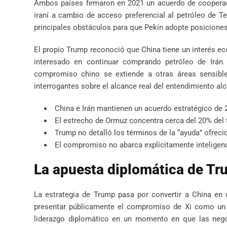
Ambos países firmaron en 2021 un acuerdo de cooperaci
iraní a cambio de acceso preferencial al petróleo de T
principales obstáculos para que Pekín adopte posiciones 
El propio Trump reconoció que China tiene un interés eco
interesado en continuar comprando petróleo de Irán.
compromiso chino se extiende a otras áreas sensibles
interrogantes sobre el alcance real del entendimiento al
China e Irán mantienen un acuerdo estratégico de 
El estrecho de Ormuz concentra cerca del 20% del t
Trump no detalló los términos de la “ayuda” ofrecid
El compromiso no abarca explícitamente inteligenc
La apuesta diplomática de Tru
La estrategia de Trump pasa por convertir a China en u
presentar públicamente el compromiso de Xi como un l
liderazgo diplomático en un momento en que las negoc