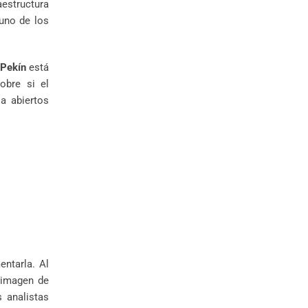
aestructura
 uno de los
Pekín
está
obre si el
a abiertos
entarla. Al
 imagen de
 analistas