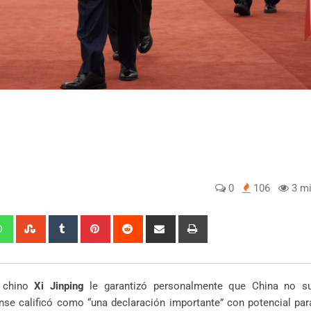
0
106
3 mi
edIn
Whatsapp
StumbleUpon
Tumblr
Pinterest
Reddit
Share
Print
via
Email
e chino
Xi Jinping
le garantizó personalmente que China no su
se calificó como “una declaración importante” con potencial para