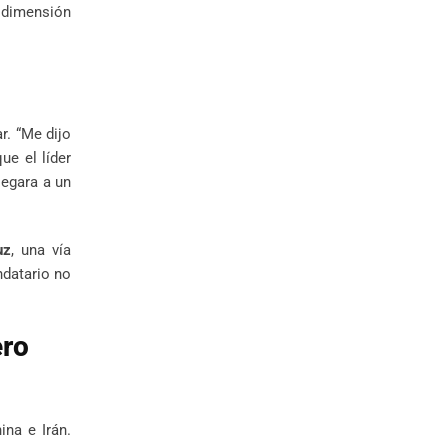
 dimensión
r. “Me dijo
ue el líder
legara a un
uz
, una vía
ndatario no
ero
na e Irán.