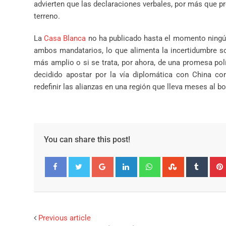
advierten que las declaraciones verbales, por más que pr
terreno.
La
Casa Blanca
no ha publicado hasta el momento ningún
ambos mandatarios, lo que alimenta la incertidumbre s
más amplio o si se trata, por ahora, de una promesa pol
decidido apostar por la vía diplomática con China co
redefinir las alianzas en una región que lleva meses al b
You can share this post!
Google+
LinkedIn
Whatsapp
StumbleUpo
Tumbl
Facebook
Twitter
Previous article