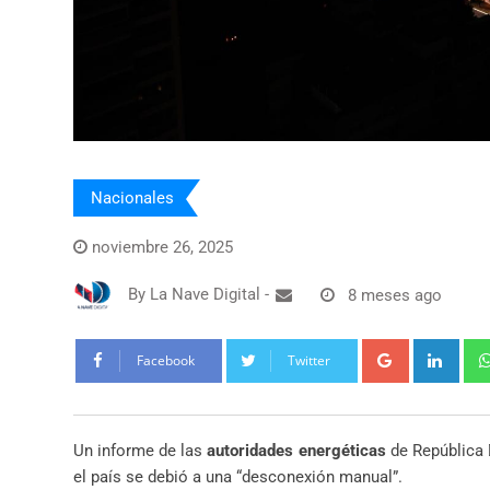
Nacionales
noviembre 26, 2025
By
La Nave Digital
-
8 meses ago
Google+
Link
Facebook
Twitter
Un informe de las
autoridades energéticas
de República 
el país se debió a una “desconexión manual”.