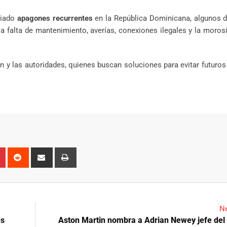
ciado
apagones recurrentes
en la República Dominicana, algunos d
la falta de mantenimiento, averías, conexiones ilegales y la moros
n y las autoridades, quienes buscan soluciones para evitar futuros
n
r
Pinterest
Reddit
Share
Print
via
Email
Ne
es
Aston Martin nombra a Adrian Newey jefe del