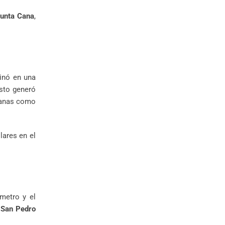
unta Cana
,
inó en una
Esto generó
rcanas como
lares en el
 metro y el
y
San Pedro