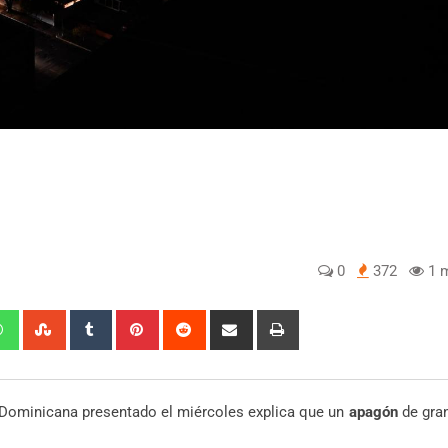
0
372
1 m
edIn
Whatsapp
StumbleUpon
Tumblr
Pinterest
Reddit
Share
Print
via
Email
Dominicana presentado el miércoles explica que un
apagón
de gran