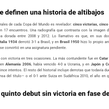
 definen una historia de altibajos
rales de cada Copa del Mundo es revelador:
cinco victorias, cinc
en 17 encuentros. Una radiografía que contrasta con la imagen d
oca dorada entre 2008 y 2012. Lo llamativo es que, en sus do
Italia 1934
derrotó 3-1 a Brasil, y en
Brasil 1950
hizo lo propio an
se convirtió en una asignatura pendiente.
 con victoria en tres ocasiones. La más contundente fue en
Catar
, en
Alemania 2006
, había vencido 4-0 a Ucrania, y en
Japón y C
ince intentos. El resto del historial incluye derrotas que todavía d
nsa del título— o el 0-1 ante Suiza en Sudáfrica 2010, el año en
quinto debut sin victoria en fase d