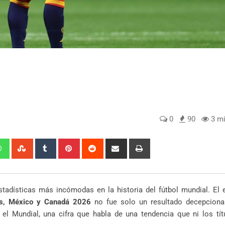
0
90
3 mi
edIn
Whatsapp
StumbleUpon
Tumblr
Pinterest
Reddit
Share
Print
via
Email
tadísticas más incómodas en la historia del fútbol mundial. El 
os, México y Canadá 2026
no fue solo un resultado decepcionan
l Mundial, una cifra que habla de una tendencia que ni los títu