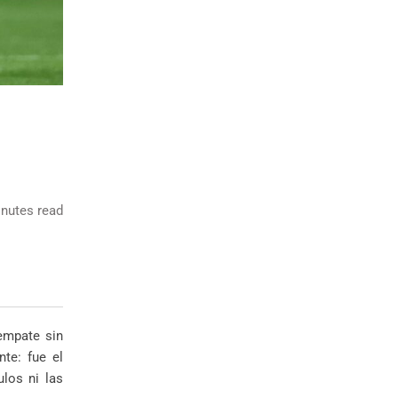
nutes read
empate sin
te: fue el
los ni las