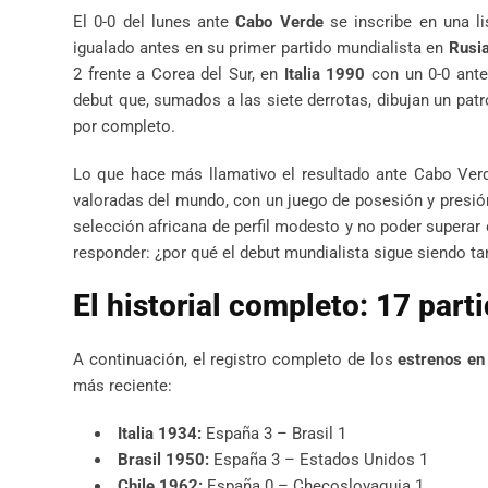
El 0-0 del lunes ante
Cabo Verde
se inscribe en una l
igualado antes en su primer partido mundialista en
Rusi
2 frente a Corea del Sur, en
Italia 1990
con un 0-0 ant
debut que, sumados a las siete derrotas, dibujan un patr
por completo.
Lo que hace más llamativo el resultado ante Cabo Ver
valoradas del mundo, con un juego de posesión y presió
selección africana de perfil modesto y no poder superar 
responder: ¿por qué el debut mundialista sigue siendo tan
El historial completo: 17 par
A continuación, el registro completo de los
estrenos en
más reciente:
Italia 1934:
España 3 – Brasil 1
Brasil 1950:
España 3 – Estados Unidos 1
Chile 1962:
España 0 – Checoslovaquia 1