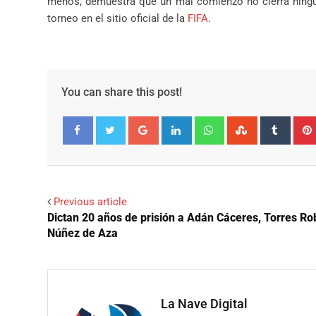
menos, demuestra que un mal comienzo no cierra ningun
torneo en el sitio oficial de la
FIFA
.
You can share this post!
Google+
LinkedIn
Whatsapp
StumbleUpo
Tumbl
Facebook
Twitter
Previous article
Dictan 20 años de prisión a Adán Cáceres, Torres Ro
Núñez de Aza
La Nave Digital