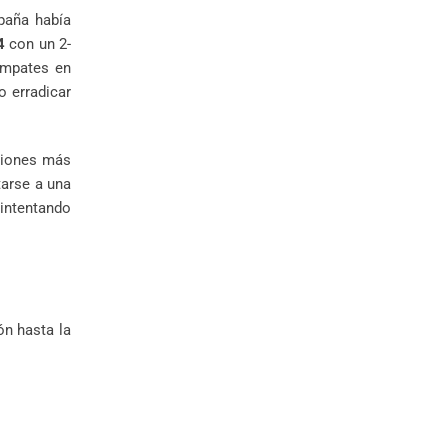
paña había
4
con un 2-
empates en
o erradicar
ciones más
tarse a una
 intentando
ón hasta la