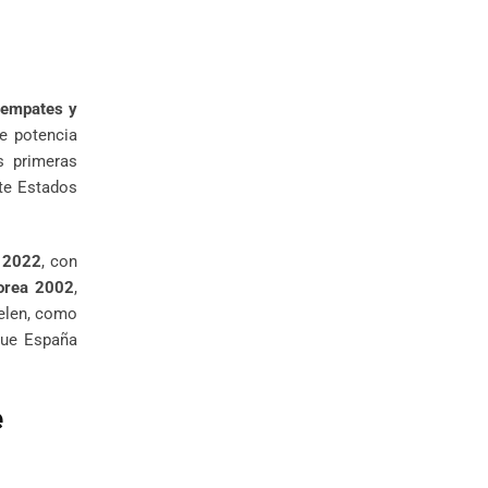
o empates y
e potencia
s primeras
te Estados
 2022
, con
orea 2002
,
uelen, como
 que España
e