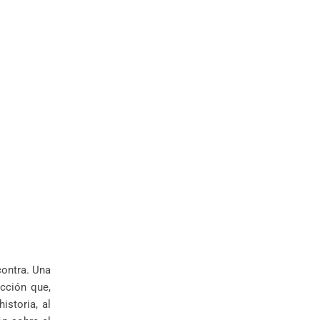
contra. Una
ección que,
istoria, al