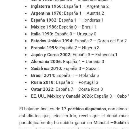
Inglaterra 1966:
España 1 – Argentina 2
Argentina 1978:
España 1 – Austria 2
España 1982:
España 1 – Honduras 1
México 1986:
España 0 – Brasil 1
Italia 1990:
España 0 – Uruguay 0
Estados Unidos 1994:
España 2 – Corea del Sur 2
Francia 1998:
España 2 – Nigeria 3
Japón y Corea 2002:
España 3 – Eslovenia 1
Alemania 2006:
España 4 – Ucrania 0
Sudáfrica 2010:
España 0 – Suiza 1
Brasil 2014:
España 1 – Holanda 5
Rusia 2018:
España 3 – Portugal 3
Catar 2022:
España 7 – Costa Rica 0
EE. UU., México y Canadá 2026:
España 0 – Cabo 
El balance final es de
17 partidos disputados
, con cinco 
estadística que, leída en frío, revela que el debut mu
paradójicamente, ha sabido ganar un Mundial —
Sudáfr