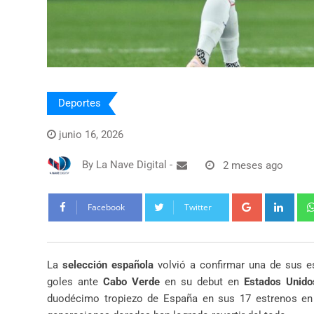
Deportes
junio 16, 2026
By
La Nave Digital
-
2 meses ago
Google+
Link
Facebook
Twitter
La
selección española
volvió a confirmar una de sus es
goles ante
Cabo Verde
en su debut en
Estados Unid
duodécimo tropiezo de España en sus 17 estrenos en e