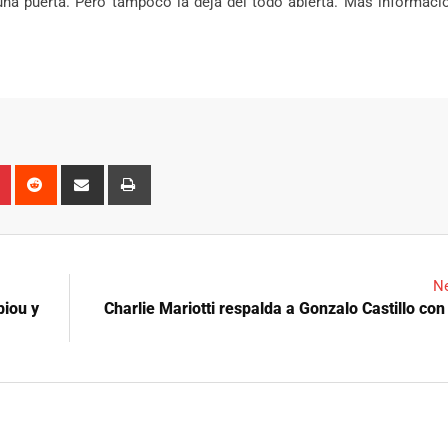
a puerta. Pero tampoco la deja del todo abierta. Más informació
n
r
Pinterest
Reddit
Share
Print
via
Email
Ne
biou y
Charlie Mariotti respalda a Gonzalo Castillo con