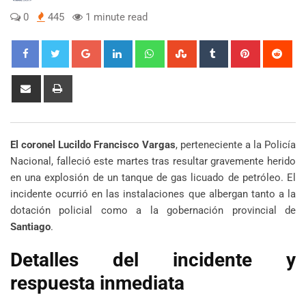
0
445
1 minute read
Google+
LinkedIn
Whatsapp
StumbleUpon
Tumblr
Pinterest
Red
Share
Print
via
Email
El coronel Lucildo Francisco Vargas
, perteneciente a la Policía
Nacional, falleció este martes tras resultar gravemente herido
en una explosión de un tanque de gas licuado de petróleo. El
incidente ocurrió en las instalaciones que albergan tanto a la
dotación policial como a la gobernación provincial de
Santiago
.
Detalles del incidente y
respuesta inmediata