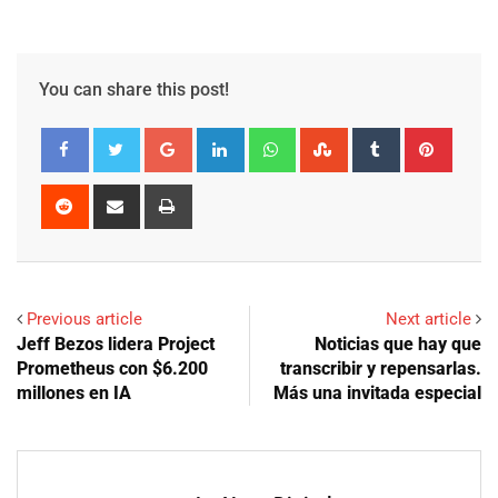
You can share this post!
Google+
LinkedIn
Whatsapp
StumbleUpon
Tumblr
Pinter
Reddit
Share
Print
via
Email
Previous article
Next article
Jeff Bezos lidera Project
Noticias que hay que
Prometheus con $6.200
transcribir y repensarlas.
millones en IA
Más una invitada especial