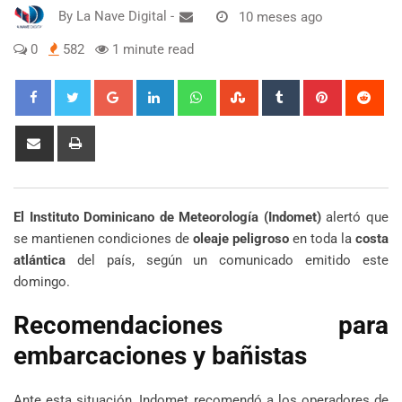
By
La Nave Digital
-
10 meses ago
0
582
1 minute read
Google+
LinkedIn
Whatsapp
StumbleUpon
Tumblr
Pinterest
Red
Share
Print
via
Email
El Instituto Dominicano de Meteorología (Indomet)
alertó que
se mantienen condiciones de
oleaje peligroso
en toda la
costa
atlántica
del país, según un comunicado emitido este
domingo.
Recomendaciones para
embarcaciones y bañistas
Ante esta situación, Indomet recomendó a los operadores de