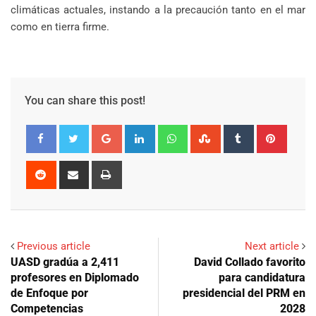
climáticas actuales, instando a la precaución tanto en el mar
como en tierra firme.
You can share this post!
Google+
LinkedIn
Whatsapp
StumbleUpon
Tumblr
Pinter
Reddit
Share
Print
via
Email
Previous article
Next article
UASD gradúa a 2,411
David Collado favorito
profesores en Diplomado
para candidatura
de Enfoque por
presidencial del PRM en
Competencias
2028