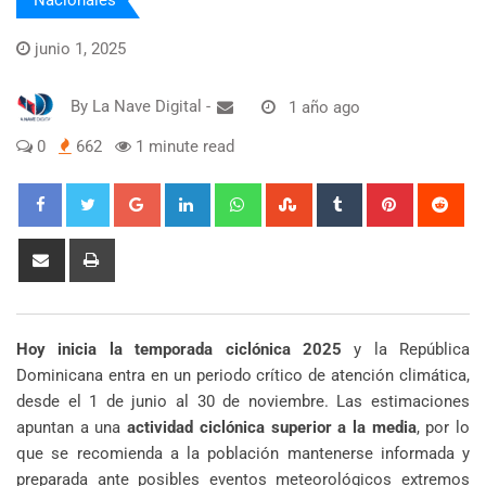
junio 1, 2025
By
La Nave Digital
-
1 año ago
0
662
1 minute read
Google+
LinkedIn
Whatsapp
StumbleUpon
Tumblr
Pinterest
Red
Share
Print
via
Email
Hoy inicia la temporada ciclónica 2025
y la República
Dominicana entra en un periodo crítico de atención climática,
desde el 1 de junio al 30 de noviembre. Las estimaciones
apuntan a una
actividad ciclónica superior a la media
, por lo
que se recomienda a la población mantenerse informada y
preparada ante posibles eventos meteorológicos extremos