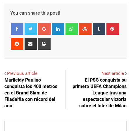
You can share this post!
Google+
LinkedIn
Whatsapp
StumbleUpon
Tumblr
Pinter
Reddit
Share
Print
via
Email
Previous article
Next article
Marileidy Paulino
El PSG conquista su
conquista los 400 metros
primera UEFA Champions
en el Grand Slam de
League tras una
Filadelfia con récord del
espectacular victoria
año
sobre el Inter de Milán