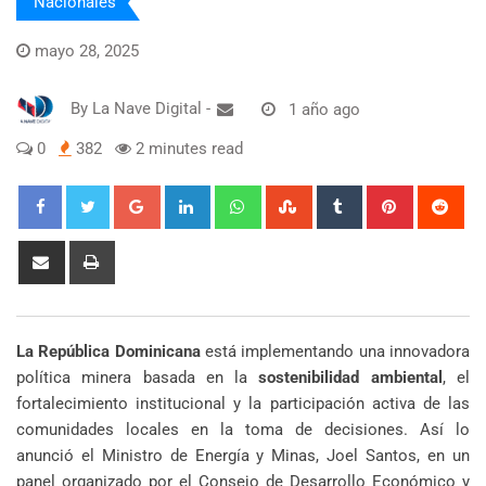
Nacionales
mayo 28, 2025
By
La Nave Digital
-
1 año ago
0
382
2 minutes read
Google+
LinkedIn
Whatsapp
StumbleUpon
Tumblr
Pinterest
Red
Share
Print
via
Email
La República Dominicana
está implementando una innovadora
política minera basada en la
sostenibilidad ambiental
, el
fortalecimiento institucional y la participación activa de las
comunidades locales en la toma de decisiones. Así lo
anunció el Ministro de Energía y Minas, Joel Santos, en un
panel organizado por el Consejo de Desarrollo Económico y