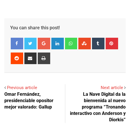
You can share this post!
Google+
LinkedIn
Whatsapp
StumbleUpon
Tumblr
Pinter
Reddit
Share
Print
via
Email
Previous article
Next article
Omar Fernández,
La Nave Digital da la
presidenciable opositor
bienvenida al nuevo
mejor valorado: Gallup
programa “Tronando
interactivo con Anderson y
Diorkis”