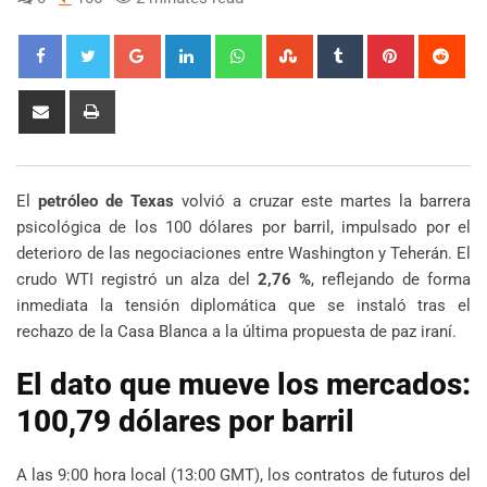
Google+
LinkedIn
Whatsapp
StumbleUpon
Tumblr
Pinterest
Red
Share
Print
via
Email
El
petróleo de Texas
volvió a cruzar este martes la barrera
psicológica de los 100 dólares por barril, impulsado por el
deterioro de las negociaciones entre Washington y Teherán. El
crudo WTI registró un alza del
2,76 %
, reflejando de forma
inmediata la tensión diplomática que se instaló tras el
rechazo de la Casa Blanca a la última propuesta de paz iraní.
El dato que mueve los mercados:
100,79 dólares por barril
A las 9:00 hora local (13:00 GMT), los contratos de futuros del