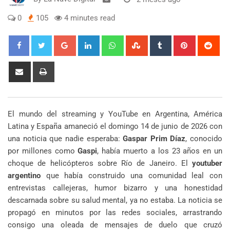
0
105
4 minutes read
Google+
LinkedIn
Whatsapp
StumbleUpon
Tumblr
Pinterest
Red
Share
Print
via
Email
El mundo del streaming y YouTube en Argentina, América
Latina y España amaneció el domingo 14 de junio de 2026 con
una noticia que nadie esperaba:
Gaspar Prim Díaz
, conocido
por millones como
Gaspi
, había muerto a los 23 años en un
choque de helicópteros sobre Río de Janeiro. El
youtuber
argentino
que había construido una comunidad leal con
entrevistas callejeras, humor bizarro y una honestidad
descarnada sobre su salud mental, ya no estaba. La noticia se
propagó en minutos por las redes sociales, arrastrando
consigo una oleada de mensajes de duelo que cruzó