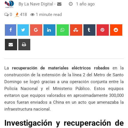
By
La Nave Digital
-
1 año ago
0
418
1 minute read
Google+
LinkedIn
Whatsapp
StumbleUpon
Tumblr
Pinterest
Red
Share
Print
via
Email
La
recuperación de materiales eléctricos robados
en la
construcción de la extensión de la línea 2 del Metro de Santo
Domingo se logró gracias a una operación conjunta entre la
Policía Nacional y el Ministerio Público. Estos equipos
evitaron que equipos valorados en aproximadamente 300,000
euros fueran enviados a China en un acto que amenazaba la
infraestructura nacional.
Investigación y recuperación de