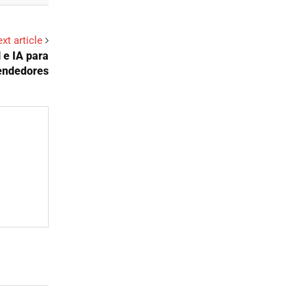
xt article
 e IA para
endedores