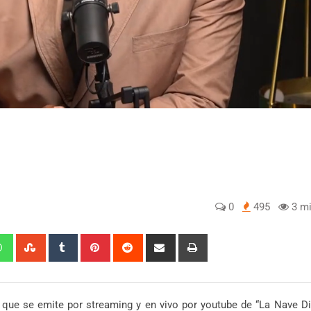
0
495
3 mi
edIn
Whatsapp
StumbleUpon
Tumblr
Pinterest
Reddit
Share
Print
via
Email
» que se emite por streaming y en vivo por youtube de “La Nave Di