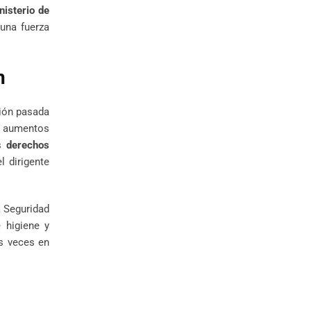
nisterio de
una fuerza
n
tión pasada
s aumentos
os
derechos
 dirigente
a Seguridad
 higiene y
as veces en