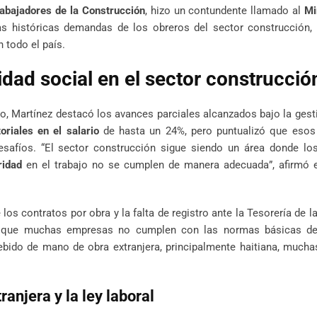
rabajadores de la Construcción
, hizo un contundente llamado al
Mi
s históricas demandas de los obreros del sector construcción, 
 todo el país.
dad social en el sector construcció
o, Martínez destacó los avances parciales alcanzados bajo la ges
riales en el salario
de hasta un 24%, pero puntualizó que eso
desafíos. “El sector construcción sigue siendo un área donde l
ridad
en el trabajo no se cumplen de manera adecuada”, afirmó el
e los contratos por obra y la falta de registro ante la Tesorería de l
ó que muchas empresas no cumplen con las normas básicas de
debido de mano de obra extranjera, principalmente haitiana, much
anjera y la ley laboral