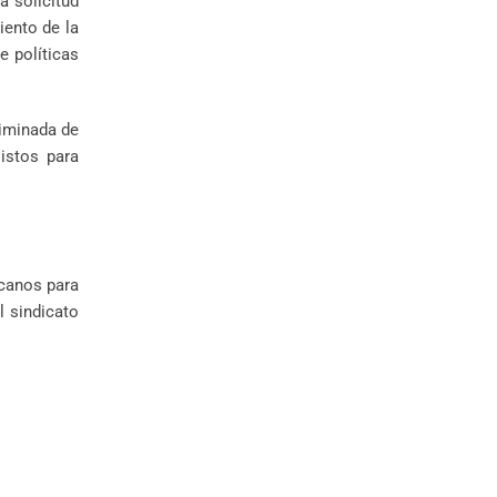
la solicitud
iento de la
e políticas
riminada de
istos para
icanos para
l sindicato