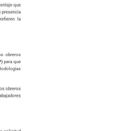
centaje que
la presencia
efieren la
os obreros
P)
para que
todologías
los obreros
rabajadores