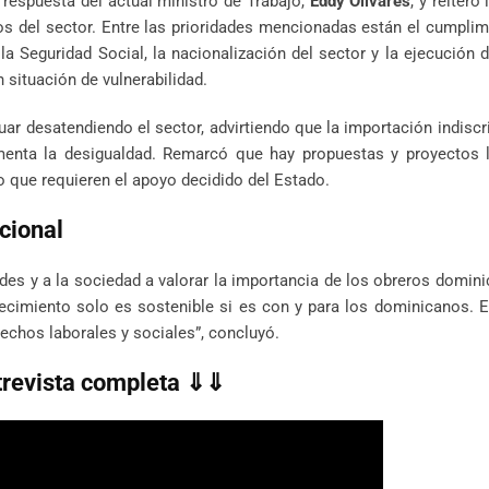
 respuesta del actual ministro de Trabajo,
Eddy Olivares
, y reiteró 
mos del sector. Entre las prioridades mencionadas están el cumplim
e la Seguridad Social, la nacionalización del sector y la ejecución d
n situación de vulnerabilidad.
nuar desatendiendo el sector, advirtiendo que la importación indisc
enta la desigualdad. Remarcó que hay propuestas y proyectos l
ro que requieren el apoyo decidido del Estado.
cional
dades y a la sociedad a valorar la importancia de los obreros domin
recimiento solo es sostenible si es con y para los dominicanos. E
echos laborales y sociales”, concluyó.
trevista completa ⇓⇓