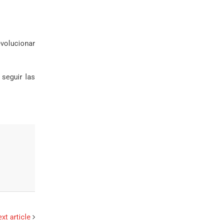
evolucionar
seguir las
xt article