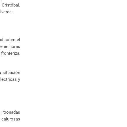
 Cristóbal.
lverde.
ad sobre el
te en horas
fronteriza,
a situación
léctricas y
, tronadas
 calurosas