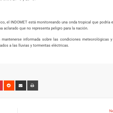
ntico, el INDOMET está monitoreando una onda tropical que podría 
a aclarado que no representa peligro para la nación.
 mantenerse informada sobre las condiciones meteorológicas y 
ados a las lluvias y tormentas eléctricas.
n
r
Pinterest
Reddit
Share
Print
via
Email
Ne