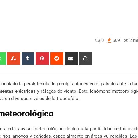
0
509
2 mi
edIn
Whatsapp
StumbleUpon
Tumblr
Pinterest
Reddit
Share
Print
via
Email
unciado la persistencia de precipitaciones en el país durante la ta
mentas eléctricas
y ráfagas de viento. Este fenómeno meteorológi
da en diversos niveles de la troposfera.
 meteorológico
e alerta y aviso meteorológico debido a la posibilidad de inundac
 ríos, arroyos y cañadas, especialmente en áreas vulnerables. Las