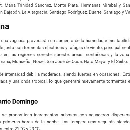
lat, María Trinidad Sánchez, Monte Plata, Hermanas Mirabal y San
n Dajabón, La Altagracia, Santiago Rodríguez, Duarte, Santiago y Va
ana
 y una vaguada provocarán un aumento de la humedad e inestabilid
ble junto con tormentas eléctricas y ráfagas de viento, principalmen
o en las regiones noreste, sureste, áreas montañosas y la zona 
maná, Monseñor Nouel, San José de Ocoa, Hato Mayor y El Seibo.
e intensidad débil a moderada, siendo fuertes en ocasiones. Est
guada y una onda tropical, lo que generará nuevamente tormentas e
Santo Domingo
o, se pronostican incrementos nubosos con aguaceros dispersos
as primeras horas de la noche. Las temperaturas seguirán siendo
s entre 21 °C y 23 °C.