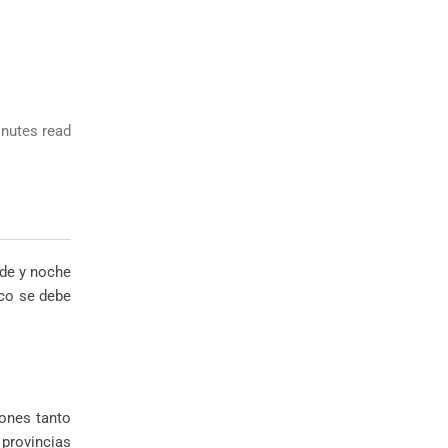
nutes read
rde y noche
co se debe
iones tanto
 provincias