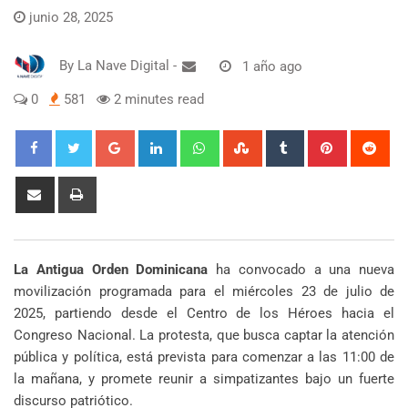
junio 28, 2025
By
La Nave Digital
-
1 año ago
0
581
2 minutes read
Google+
LinkedIn
Whatsapp
StumbleUpon
Tumblr
Pinterest
Red
Share
Print
via
Email
La Antigua Orden Dominicana
ha convocado a una nueva
movilización programada para el miércoles 23 de julio de
2025, partiendo desde el Centro de los Héroes hacia el
Congreso Nacional. La protesta, que busca captar la atención
pública y política, está prevista para comenzar a las 11:00 de
la mañana, y promete reunir a simpatizantes bajo un fuerte
discurso patriótico.