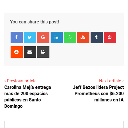
You can share this post!
Google+
LinkedIn
Whatsapp
StumbleUpon
Tumblr
Pinter
Reddit
Share
Print
via
Email
Previous article
Next article
Carolina Mejía entrega
Jeff Bezos lidera Project
más de 200 espacios
Prometheus con $6.200
públicos en Santo
millones en IA
Domingo