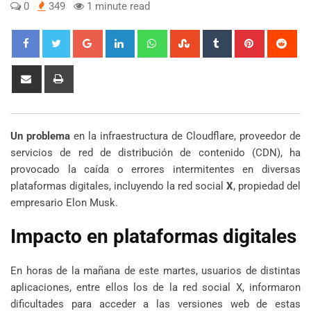
0
349
1 minute read
Google+
LinkedIn
Whatsapp
StumbleUpon
Tumblr
Pinterest
Red
Share
Print
via
Email
Un problema
en la infraestructura de Cloudflare, proveedor de
servicios de red de distribución de contenido (CDN), ha
provocado la caída o errores intermitentes en diversas
plataformas digitales, incluyendo la red social
X
, propiedad del
empresario Elon Musk.
Impacto en plataformas digitales
En horas de la mañana de este martes, usuarios de distintas
aplicaciones, entre ellos los de la red social X, informaron
dificultades para acceder a las versiones web de estas