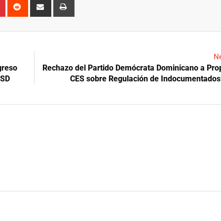
n
r
Pinterest
Reddit
Share
Print
via
Email
Ne
greso
Rechazo del Partido Demócrata Dominicano a Pro
ASD
CES sobre Regulación de Indocumentados