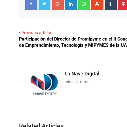
Google+
LinkedIn
Whatsapp
StumbleUpo
Tumbl
Facebook
Twitter
Previous article
Participación del Director de Promipyme en el II Con
de Emprendimiento, Tecnología y MIPYMES de la U
La Nave Digital
administrator
Related Articles