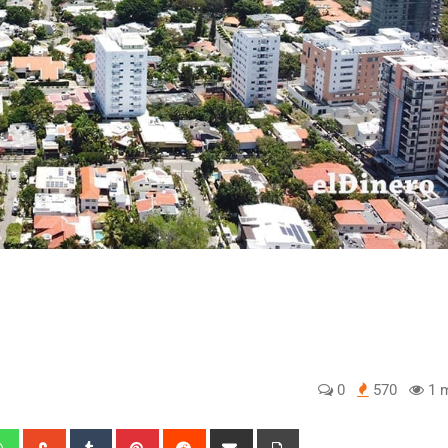
0
570
1 m
edIn
Whatsapp
StumbleUpon
Tumblr
Pinterest
Reddit
Share
Print