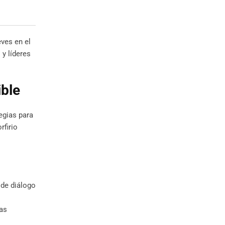
ves en el
y líderes
ible
egias para
rfirio
 de diálogo
vas