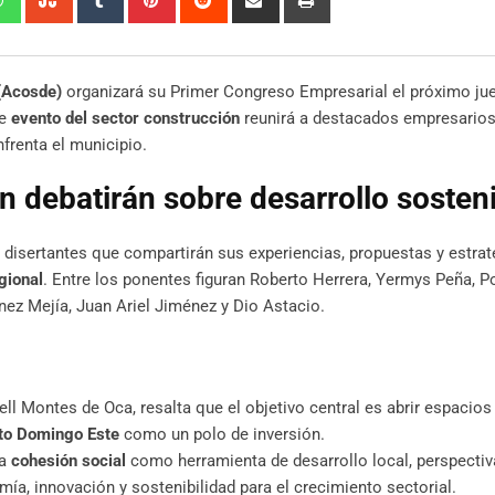
via
Email
(Acosde)
organizará su Primer Congreso Empresarial el próximo jue
te
evento del sector construcción
reunirá a destacados empresarios 
frenta el municipio.
n debatirán sobre desarrollo sosten
 disertantes que compartirán sus experiencias, propuestas y estrat
gional
. Entre los ponentes figuran Roberto Herrera, Yermys Peña, Po
ínez Mejía, Juan Ariel Jiménez y Dio Astacio.
ll Montes de Oca, resalta que el objetivo central es abrir espacios
to Domingo Este
como un polo de inversión.
la
cohesión social
como herramienta de desarrollo local, perspecti
ía, innovación y sostenibilidad para el crecimiento sectorial.