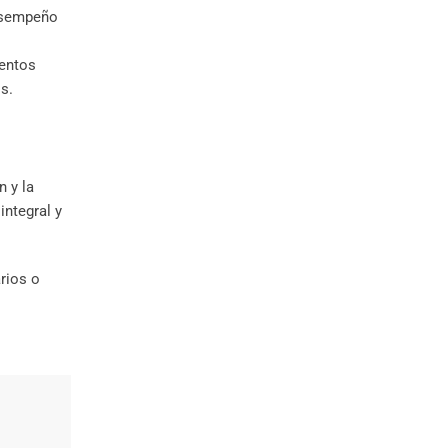
desempeño
entos
s.
 y la
integral y
rios o