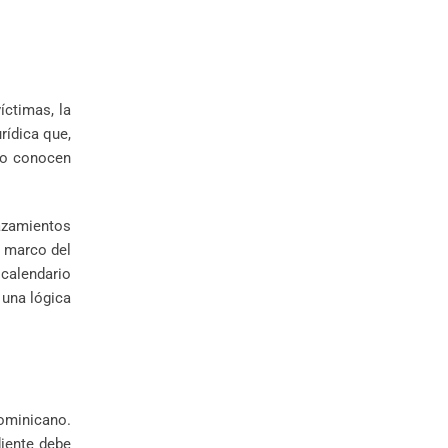
íctimas, la
rídica que,
ano conocen
azamientos
l marco del
calendario
 una lógica
ominicano.
diente debe