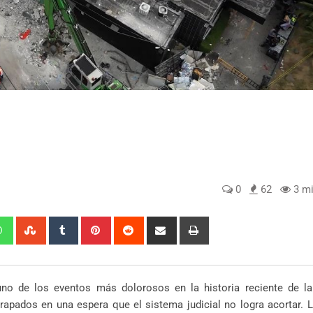
0
62
3 mi
edIn
Whatsapp
StumbleUpon
Tumblr
Pinterest
Reddit
Share
Print
via
Email
uno de los eventos más dolorosos en la historia reciente de la
rapados en una espera que el sistema judicial no logra acortar. 