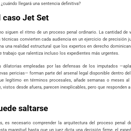
 ¿cuándo llegará una sentencia definitiva?
l caso Jet Set
o siguen el ritmo de un proceso penal ordinario. La cantidad de v
técnicas convierten cada audiencia en un ejercicio de precisión ju
ma una realidad estructural que los expertos en derecho dominic
e trabajo que ralentiza incluso los expedientes más urgentes.
cas dilatorias empleadas por las defensas de los imputados —apl
vas pericias— forman parte del arsenal legal disponible dentro de
e legítimo en términos procesales, añade semanas o meses al 
e, vistos desde afuera, parecen inexplicables, pero que responden a
uede saltarse
s, es necesario comprender la arquitectura del proceso penal d
ta magnitud hasta que un juez dicta una decisión firme, el expe