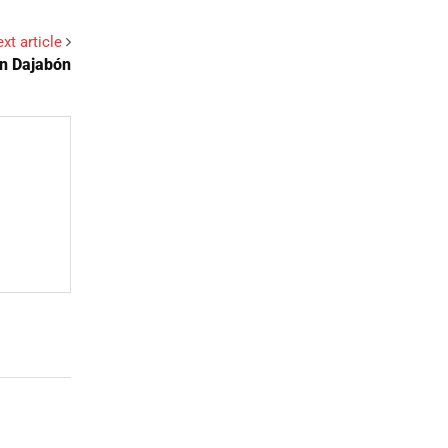
xt article
en Dajabón