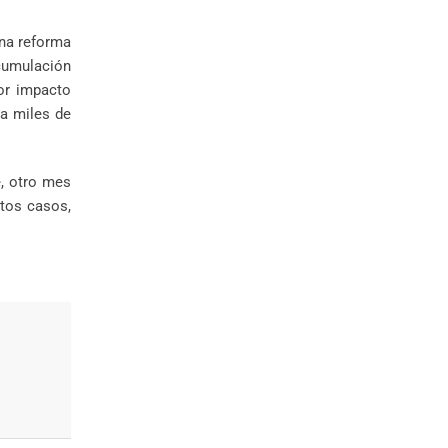
una reforma
acumulación
or impacto
na miles de
e, otro mes
stos casos,