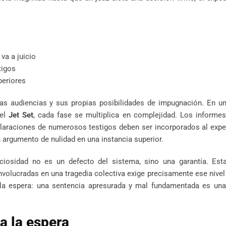
va a juicio
tigos
periores
ias audiencias y sus propias posibilidades de impugnación. En u
del
Jet Set
, cada fase se multiplica en complejidad. Los informes
eclaraciones de numerosos testigos deben ser incorporados al exp
en argumento de nulidad en una instancia superior.
iosidad no es un defecto del sistema, sino una garantía. Esta
nvolucradas en una tragedia colectiva exige precisamente ese nivel 
la espera: una sentencia apresurada y mal fundamentada es una
a la espera