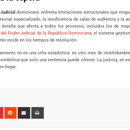
Judicial
dominicano enfrenta limitaciones estructurales que ning
rsonal especializado, la insuficiencia de salas de audiencia y la 
e botella que afecta a todos los procesos, incluidos los de may
l del Poder Judicial de la República Dominicana
, el sistema gestio
nte incide en los tiempos de resolución.
azamiento no es una cifra estadística: es otro mes de incertidumbr
 simbólica que solo una sentencia puede ofrecer. La justicia, en e
n llegar.
n
r
Pinterest
Reddit
Share
Print
via
Email