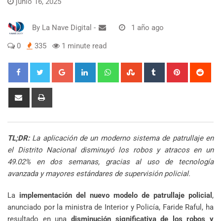
junio 16, 2025
By
La Nave Digital
-
1 año ago
0
335
1 minute read
Google+
LinkedIn
Whatsapp
StumbleUpon
Tumblr
Pinterest
Red
Share
Print
via
Email
TL;DR:
La aplicación de un moderno sistema de patrullaje en
el Distrito Nacional disminuyó los robos y atracos en un
49.02% en dos semanas, gracias al uso de tecnología
avanzada y mayores estándares de supervisión policial.
La
implementación del nuevo modelo de patrullaje policial
,
anunciado por la ministra de Interior y Policía, Faride Raful, ha
resultado en una
disminución significativa de los robos y