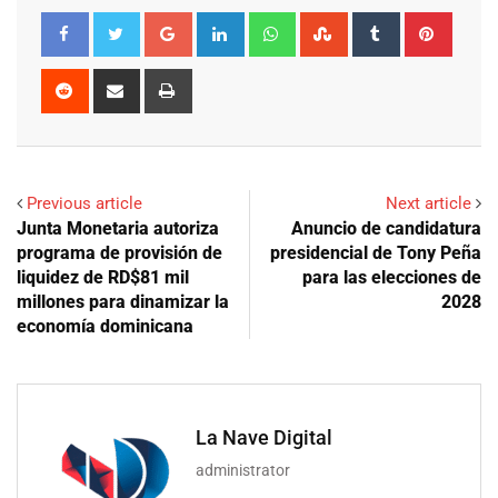
Google+
LinkedIn
Whatsapp
StumbleUpon
Tumblr
Pinter
Reddit
Share
Print
via
Email
Previous article
Next article
Junta Monetaria autoriza
Anuncio de candidatura
programa de provisión de
presidencial de Tony Peña
liquidez de RD$81 mil
para las elecciones de
millones para dinamizar la
2028
economía dominicana
La Nave Digital
administrator