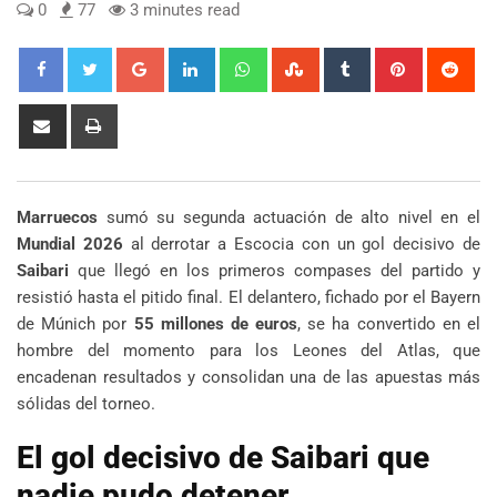
0
77
3 minutes read
Google+
LinkedIn
Whatsapp
StumbleUpon
Tumblr
Pinterest
Red
Share
Print
via
Email
Marruecos
sumó su segunda actuación de alto nivel en el
Mundial 2026
al derrotar a Escocia con un gol decisivo de
Saibari
que llegó en los primeros compases del partido y
resistió hasta el pitido final. El delantero, fichado por el Bayern
de Múnich por
55 millones de euros
, se ha convertido en el
hombre del momento para los Leones del Atlas, que
encadenan resultados y consolidan una de las apuestas más
sólidas del torneo.
El gol decisivo de Saibari que
nadie pudo detener