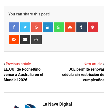
You can share this post!
Google+
LinkedIn
Whatsapp
StumbleUpon
Tumblr
Pinter
Reddit
Share
Print
via
Email
Previous article
Next article
EE.UU. de Pochettino
JCE permite renovar
vence a Australia en el
cédula sin restricción de
Mundial 2026
cumpleaños
La Nave Digital