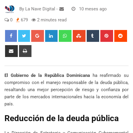
By
La Nave Digital
-
10 meses ago
0
679
2 minutes read
Google+
LinkedIn
Whatsapp
StumbleUpon
Tumblr
Pinterest
Red
Share
Print
via
Email
El Gobierno de la República Dominicana
ha reafirmado su
compromiso con el manejo responsable de la deuda pública,
resaltando una mejor percepción de riesgo y confianza por
parte de los mercados internacionales hacia la economía del
país.
Reducción de la deuda pública
La Dirección de Estrategia y Comunicación Gubernamental