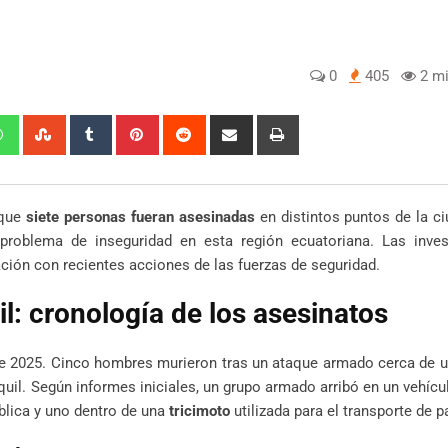
0
405
2 mi
edIn
Whatsapp
StumbleUpon
Tumblr
Pinterest
Reddit
Share
Print
via
Email
 que
siete personas fueran asesinadas
en distintos puntos de la c
 problema de inseguridad en esta región ecuatoriana. Las inves
ación con recientes acciones de las fuerzas de seguridad.
l: cronología de los asesinatos
 de 2025. Cinco hombres murieron tras un ataque armado cerca de
aquil. Según informes iniciales, un grupo armado arribó en un vehícul
blica y uno dentro de una
tricimoto
utilizada para el transporte de p