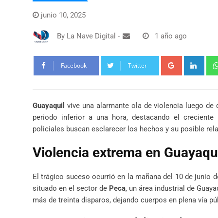
junio 10, 2025
By
La Nave Digital
-
1 año ago
Google+
Link
Facebook
Twitter
Guayaquil
vive una alarmante ola de violencia luego de
periodo inferior a una hora, destacando el creciente
policiales buscan esclarecer los hechos y su posible rel
Violencia extrema en Guayaqui
El trágico suceso ocurrió en la mañana del 10 de junio
situado en el sector de
Peca
, un área industrial de Guay
más de treinta disparos, dejando cuerpos en plena vía pú