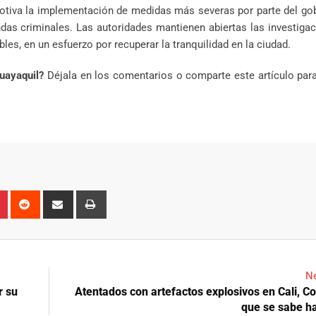
tiva la implementación de medidas más severas por parte del gob
ndas criminales. Las autoridades mantienen abiertas las investiga
es, en un esfuerzo por recuperar la tranquilidad en la ciudad.
Guayaquil?
Déjala en los comentarios o comparte este artículo para
n
r
Pinterest
Reddit
Share
Print
via
Email
Ne
r su
Atentados con artefactos explosivos en Cali, Co
que se sabe h