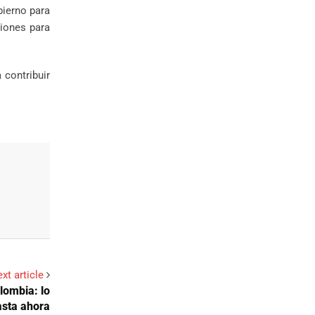
ierno para
ciones para
 contribuir
xt article
lombia: lo
asta ahora