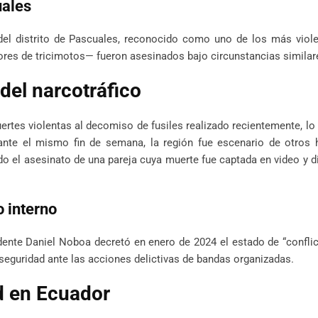
uales
el distrito de Pascuales, reconocido como uno de los más viole
es de tricimotos— fueron asesinados bajo circunstancias similar
del narcotráfico
ertes violentas al decomiso de fusiles realizado recientemente, lo
ante el mismo fin de semana, la región fue escenario de otros 
ndo el asesinato de una pareja cuya muerte fue captada en video y d
o interno
dente Daniel Noboa decretó en enero de 2024 el estado de “confl
e seguridad ante las acciones delictivas de bandas organizadas.
d en Ecuador