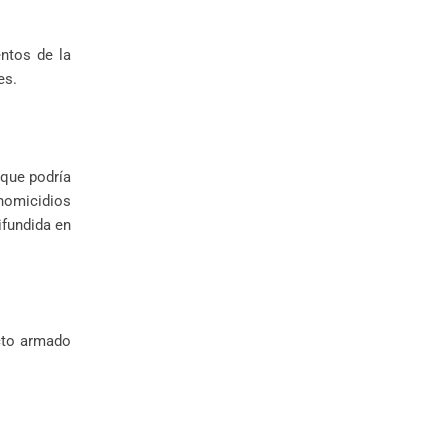
ntos de la
es.
 que podría
homicidios
ifundida en
icto armado