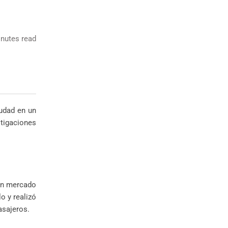
nutes read
iudad en un
tigaciones
 un mercado
o y realizó
asajeros.