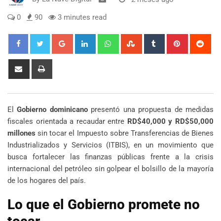
0
90
3 minutes read
Google+
LinkedIn
Whatsapp
StumbleUpon
Tumblr
Pinterest
Red
Share
Print
via
Email
El
Gobierno dominicano
presentó una propuesta de medidas
fiscales orientada a recaudar entre
RD$40,000 y RD$50,000
millones
sin tocar el Impuesto sobre Transferencias de Bienes
Industrializados y Servicios (ITBIS), en un movimiento que
busca fortalecer las finanzas públicas frente a la crisis
internacional del petróleo sin golpear el bolsillo de la mayoría
de los hogares del país.
Lo que el Gobierno promete no