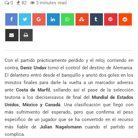
0
82
3 minutes read
Google+
LinkedIn
Whatsapp
StumbleUpon
Tumblr
Pinterest
Red
Share
Print
via
Email
Con el partido prácticamente perdido y el reloj corriendo en
contra,
Deniz Undav
tomó el control del destino de Alemania.
El delantero entró desde el banquillo y anotó dos goles en los
minutos finales para darle la vuelta a un marcador adverso
ante
Costa de Marfil
, sellando así el pase de la selección
teutona a los dieciseisavos de final del
Mundial de Estados
Unidos, México y Canadá
. Una clasificación que llegó con
más sufrimiento del esperado, pero que confirma el peso
específico de un jugador que se ha convertido en el recurso
más fiable de
Julian Nagelsmann
cuando el partido se
complica.